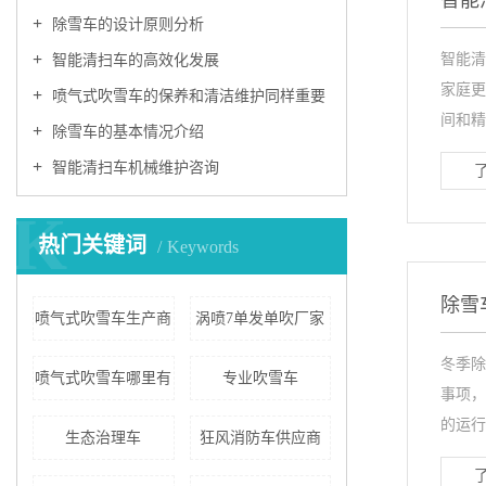
智能
除雪车的设计原则分析
智能清
智能清扫车的高效化发展
家庭更
喷气式吹雪车的保养和清洁维护同样重要
间和精力
除雪车的基本情况介绍
智能清扫车机械维护咨询
K
热门关键词
Keywords
除雪
喷气式吹雪车生产商
涡喷7单发单吹厂家
冬季除
喷气式吹雪车哪里有
专业吹雪车
事项，
的运行安
生态治理车
狂风消防车供应商