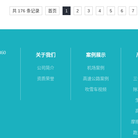
共 176 条记录
首页
1
2
3
4
5
6
7
60
关于我们
案例展示
公司简介
机场案例
资质荣誉
高速公路案例
三
吹雪车视频
除
摩
跑