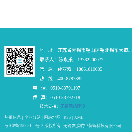
地 址：江苏省无锡市锡山区锡北锡东大道38
联系人：陈永乐，13382200077
售 后：孙双双，18861810085
热 线：400-8787882
电 话：0510-83791197
传 真：0510-83792718
技术支持：
无锡网站建设
热推信息
|
企业分站
|
网站地图
|
RSS
|
XML
苏ICP备19003120号-2
版权所有: 无锡友鹏航空装备科技有限公司