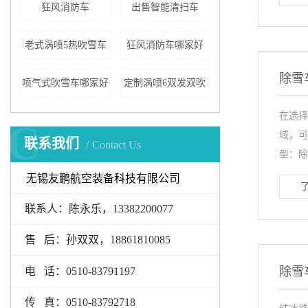
狂风消防车
出售智能清扫车
老式涡喷5热吹雪车
狂风消防车哪家好
除雪
喷气式吹雪车哪家好
定制涡喷6双发双吹
在选择
C
域，可
联系我们
Contact Us
型：除
无锡友鹏航空装备科技有限公司
联系人：陈永乐，13382200077
售 后：孙双双，18861810085
除雪
电 话：0510-83791197
传 真：0510-83792718